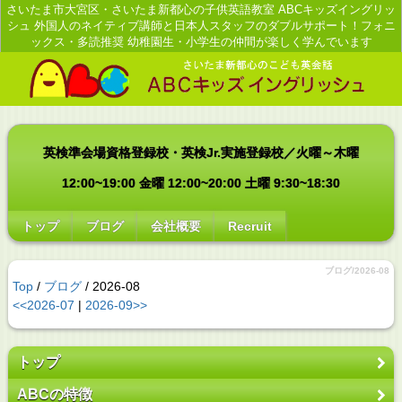
さいたま市大宮区・さいたま新都心の子供英語教室 ABCキッズイングリッ
シュ 外国人のネイティブ講師と日本人スタッフのダブルサポート！フォニ
ックス・多読推奨 幼稚園生・小学生の仲間が楽しく学んでいます
英検準会場資格登録校・英検Jr.実施登録校／火曜～木曜
12:00~19:00 金曜 12:00~20:00 土曜 9:30~18:30
トップ
ブログ
会社概要
Recruit
ブログ/2026-08
Top
/
ブログ
/ 2026-08
<<2026-07
|
2026-09>>
トップ
ABCの特徴